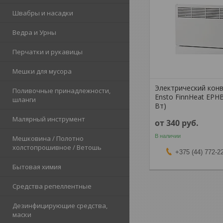
Швабры и насадки
Ведра и Урны
Перчатки и рукавицы
Мешки для мусора
Электрический кон
Поливочные принадлежности,
Ensto FinnHeat EPH
шланги
Вт)
Малярный инструмент
от 340
руб.
В наличии
Мешковина / Полотно
холстопрошивное / Ветошь
+375 (44) 772-2
Бытовая химия
Средства репеллентные
Дезинфицирующие средства,
маски