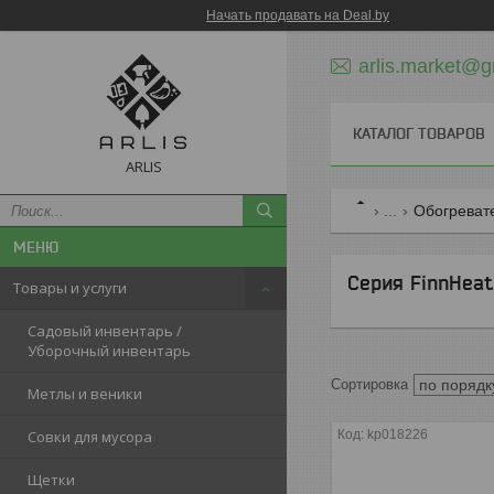
Начать продавать на Deal.by
arlis.market@g
КАТАЛОГ ТОВАРОВ
ARLIS
...
Обогреват
Серия FinnHeat
Товары и услуги
Садовый инвентарь /
Уборочный инвентарь
Метлы и веники
Совки для мусора
kp018226
Щетки