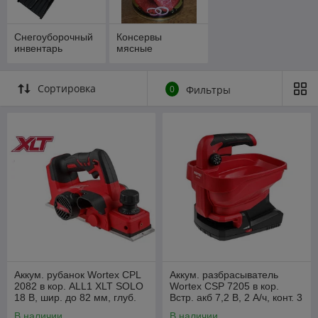
Снегоуборочный
Консервы
инвентарь
мясные
Сортировка
0
Фильтры
Аккум. рубанок Wortex CPL
Аккум. разбрасыватель
2082 в кор. ALL1 XLT SOLO
Wortex CSP 7205 в кор.
18 В, шир. до 82 мм, глуб.
Встр. акб 7,2 В, 2 А/ч, конт. 3
до 2 мм
л., шир. 5 м.
В наличии
В наличии