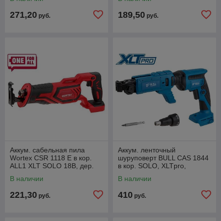
271,20
189,50
руб.
руб.
Аккум. сабельная пила
Аккум. ленточный
Wortex CSR 1118 E в кор.
шуруповерт BULL CAS 1844
ALL1 XLT SOLO 18В, дер.
в кор. SOLO, XLTpro,
115 мм
бесщет., 18 В, 4200 об/мин,
В наличии
В наличии
57 мм
221,30
410
руб.
руб.