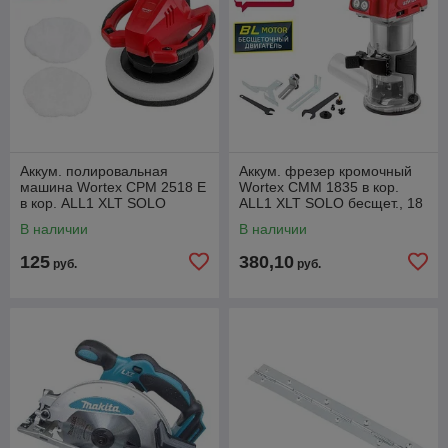
Аккум. полировальная
Аккум. фрезер кромочный
машина Wortex CPM 2518 E
Wortex CMM 1835 в кор.
в кор. ALL1 XLT SOLO
ALL1 XLT SOLO бесщет., 18
В, цанга 6/8, рег. об, конс
В наличии
В наличии
125
380,10
руб.
руб.