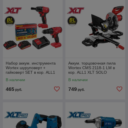
Набор аккум. инструмента
Аккум. торцовочная пила
Wortex шуруповерт +
Wortex CMS 2118-1 LM в
гайковерт SET в кор. ALL1
кор. ALL1 XLT SOLO
XLT
бесщет., 18 В, 210 мм,
В наличии
В наличии
лазер
465
749
руб.
руб.