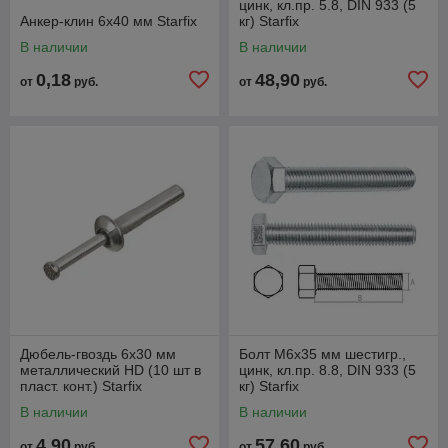
цинк, кл.пр. 5.8, DIN 933 (5
Анкер-клин 6х40 мм Starfix
кг) Starfix
В наличии
В наличии
0,18
48,90
от
руб.
от
руб.
Дюбель-гвоздь 6х30 мм
Болт М6х35 мм шестигр.,
металлический HD (10 шт в
цинк, кл.пр. 8.8, DIN 933 (5
пласт. конт.) Starfix
кг) Starfix
В наличии
В наличии
4,90
57,60
от
руб.
от
руб.