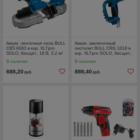
Аккум. ленточная пила BULL
Аккум. заклепочный
CBS 6583 в кор. XLTpro
пистолет BULL CRG 1018 в
SOLO, бесщет., 18 В, 3,2 м/
кор. XLTpro SOLO, бесщет.,
с, 65 мм
25 мм, 10000 Н
В наличии
В наличии
688,20
889,40
руб.
руб.