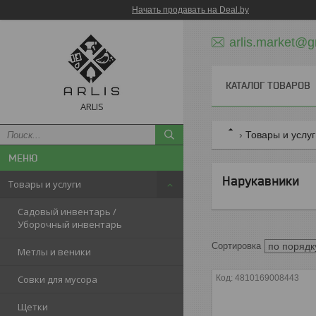
Начать продавать на Deal.by
arlis.market@g
КАТАЛОГ ТОВАРОВ
ARLIS
Товары и услу
Нарукавники
Товары и услуги
Садовый инвентарь /
Уборочный инвентарь
Метлы и веники
Совки для мусора
4810169008443
Щетки