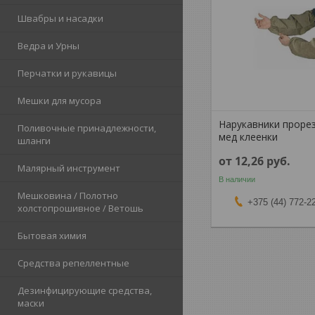
Швабры и насадки
Ведра и Урны
Перчатки и рукавицы
Мешки для мусора
Нарукавники проре
Поливочные принадлежности,
мед клеенки
шланги
от 12,26
руб.
Малярный инструмент
В наличии
Мешковина / Полотно
+375 (44) 772-2
холстопрошивное / Ветошь
Бытовая химия
Средства репеллентные
Дезинфицирующие средства,
маски