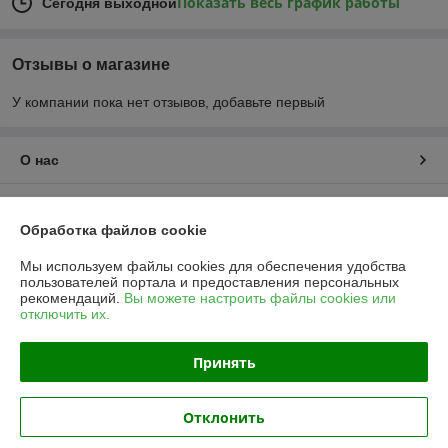
Показать весь график работы
Сегодня выходной
Отзывы о магазине
У компании пока нет отзывов, добавьте первый
О нас
Контакты
Обработка файлов cookie
Доставка и оплата
Мы используем файлы cookies для обеспечения удобства
пользователей портала и предоставления персональных
рекомендаций.
Вы можете настроить файлы cookies или
График работы
отключить их.
Полная версия сайта
Принять
Политика обработки cookies
Отклонить
Сайт создан на платформе Deal.by