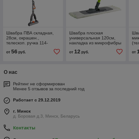
Швабра ПВА складная,
Швабра плоская
Шва
28см, окрашен.,
универсальная 120см,
ми
телескоп. ручка 114-
накладка из микрофибры
(те
141см
см)
56
12
от
руб.
от
руб.
от
О нас
Рейтинг не сформирован
Менее 5 отзывов за последний год
Работает с 29.12.2019
г. Минск
д. Боровая д.3, Минск, Беларусь
Контакты