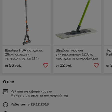
Швабра ПВА складная,
Швабра плоская
Те
28см, окрашен.,
универсальная 120см,
Ksi
телескоп. ручка 114-
накладка из микрофибры
141см
56
12
от
руб.
от
руб.
от
О нас
Рейтинг не сформирован
Менее 5 отзывов за последний год
Работает с 29.12.2019