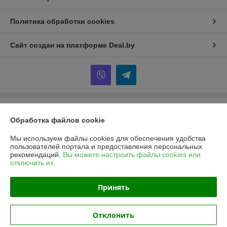
Политика обработки cookies
Сайт создан на платформе Deal.by
Информация для покупателя
Обработка файлов cookie
Юридическое лицо:
Общество с ограниченной ответственностью
«АрлисБай»
Мы используем файлы cookies для обеспечения удобства
223053, Минский р-н, д. Боровая, 3, АБК, кабинет № 7
пользователей портала и предоставления персональных
рекомендаций.
Вы можете настроить файлы cookies или
Регистрационный номер ЕГР: 692237957
отключить их.
УНП: 692237957
Принять
Регистрационный орган: Минский райисполком
Дата регистрации компании: 08.07.2020
Отклонить
Местонахождение книги жалоб и предложений: д. Боровая д.3