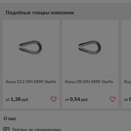
Подобные товары компании
Коуш D12 DIN 6899 Starfix
Коуш D8 DIN 6899 Starfix
Коу
1,36
0,54
от
руб.
от
руб.
от
О нас
Рейтинг не сформирован