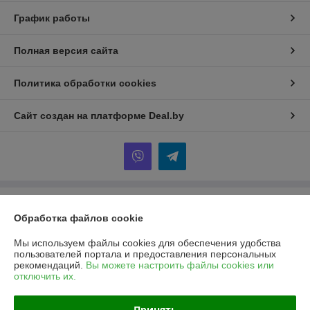
График работы
Полная версия сайта
Политика обработки cookies
Сайт создан на платформе Deal.by
Информация для покупателя
Обработка файлов cookie
Юридическое лицо:
Общество с ограниченной ответственностью
«АрлисБай»
Мы используем файлы cookies для обеспечения удобства
223053, Минский р-н, д. Боровая, 3, АБК, кабинет № 7
пользователей портала и предоставления персональных
рекомендаций.
Вы можете настроить файлы cookies или
Регистрационный номер ЕГР: 692237957
отключить их.
УНП: 692237957
Принять