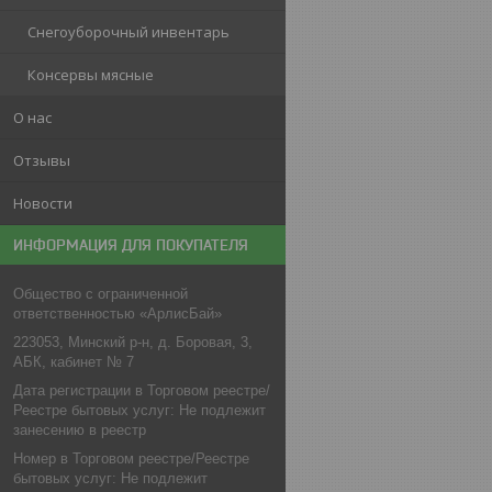
Снегоуборочный инвентарь
Консервы мясные
О нас
Отзывы
Новости
ИНФОРМАЦИЯ ДЛЯ ПОКУПАТЕЛЯ
Общество с ограниченной
ответственностью «АрлисБай»
223053, Минский р-н, д. Боровая, 3,
АБК, кабинет № 7
Дата регистрации в Торговом реестре/
Реестре бытовых услуг: Не подлежит
занесению в реестр
Номер в Торговом реестре/Реестре
бытовых услуг: Не подлежит