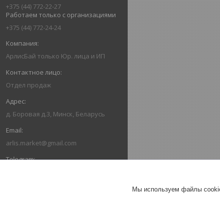
+375 (44) 772-22-27
Работаем только с организациями
+375 (44) 772-24-24
АрлисБай только Юр. лица и ИП
Отдел продаж
д. Боровая д.3, Минск, Беларусь
arlis.market@gmail.com
+375259402378
Мы используем файлы cookie
+375293355288