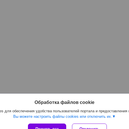
Обработка файлов cookie
s для обеспечения удобства пользователей портала и предоставления
Вы можете настроить файлы cookies или отключить их.
Сайт создан на платформе Deal.by
Принять все
Отклонить