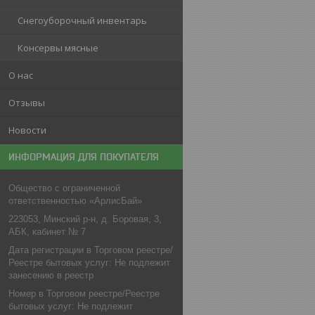
Снегоуборочный инвентарь
Консервы мясные
О нас
Отзывы
Новости
ИНФОРМАЦИЯ ДЛЯ ПОКУПАТЕЛЯ
Общество с ограниченной
ответственностью «АрлисБай»
223053, Минский р-н, д. Боровая, 3,
АБК, кабинет № 7
Дата регистрации в Торговом реестре/
Реестре бытовых услуг: Не подлежит
занесению в реестр
Номер в Торговом реестре/Реестре
бытовых услуг: Не подлежит