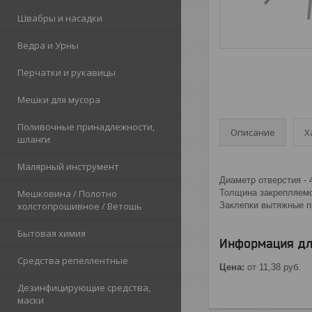
Швабры и насадки
Ведра и Урны
Перчатки и рукавицы
Мешки для мусора
Поливочные принадлежности,
Описание
Х
шланги
Малярный инструмент
Диаметр отверстия - 
Мешковина / Полотно
Толщина закрепляемо
холстопрошивное / Ветошь
Заклепки вытяжные п
Бытовая химия
Информация дл
Средства репеллентные
Цена:
от 11,38
руб.
Дезинфицирующие средства,
маски