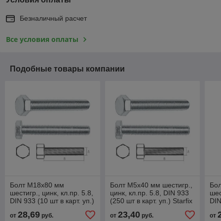
Безналичный расчет
Все условия оплаты
Подобные товары компании
Болт М18х80 мм
Болт М5х40 мм шестигр.,
Бо
шестигр., цинк, кл.пр. 5.8,
цинк, кл.пр. 5.8, DIN 933
шес
DIN 933 (10 шт в карт. уп.)
(250 шт в карт. уп.) Starfix
DIN
Starfix
Sta
28,69
23,40
от
руб.
от
руб.
от