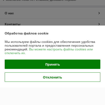
О нас
Контакты
Обработка файлов cookie
Доставка и оплата
Мы используем файлы cookies для обеспечения удобства
пользователей портала и предоставления персональных
График работы
рекомендаций.
Вы можете настроить файлы cookies или
отключить их.
Полная версия сайта
Принять
Политика обработки cookies
Отклонить
Сайт создан на платформе Deal.by