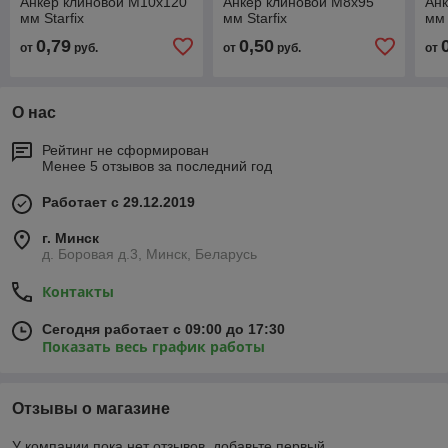
Анкер клиновой М10х120
Анкер клиновой М8х95
Анк
мм Starfix
мм Starfix
мм 
0,79
0,50
от
руб.
от
руб.
от
О нас
Рейтинг не сформирован
Менее 5 отзывов за последний год
Работает с 29.12.2019
г. Минск
д. Боровая д.3, Минск, Беларусь
Контакты
Сегодня работает с 09:00 до 17:30
Показать весь график работы
Отзывы о магазине
У компании пока нет отзывов, добавьте первый