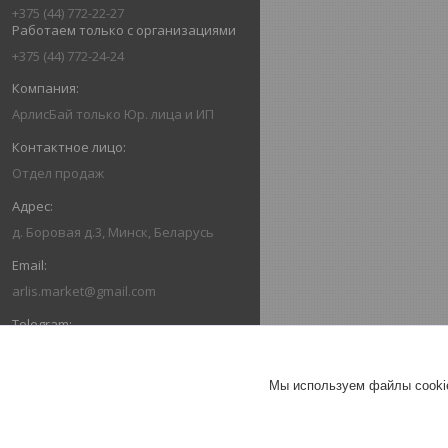
+375 (44) 772-22-27
Работаем только с организациями
+375 (44) 772-24-24
АрлисБай только Юр. лица и ИП
Отдел продаж
д. Боровая д.3, Минск, Беларусь
arlis.market@gmail.com
+375259402378
Мы используем файлы cookie
+375293355288