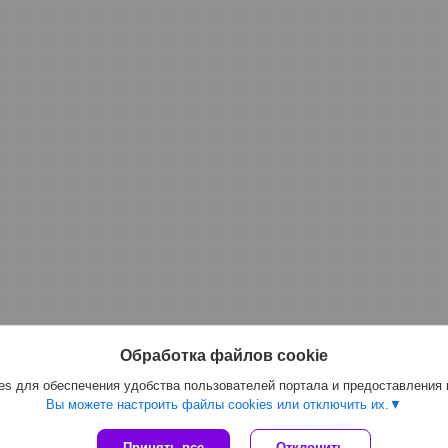
Обработка файлов cookie
s для обеспечения удобства пользователей портала и предоставления
Вы можете настроить файлы cookies или отключить их.
Сайт создан на платформе Deal.by
Принять все
Отклонить