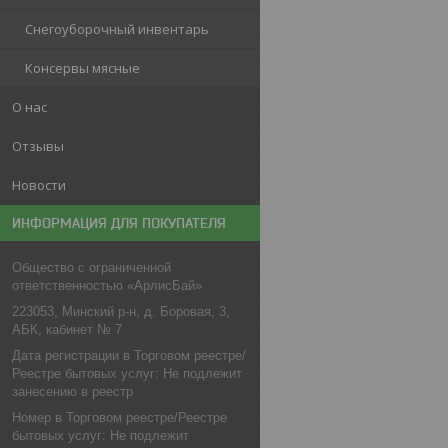
Снегоуборочный инвентарь
Консервы мясные
О нас
Отзывы
Новости
ИНФОРМАЦИЯ ДЛЯ ПОКУПАТЕЛЯ
Общество с ограниченной
ответственностью «АрлисБай»
223053, Минский р-н, д. Боровая, 3,
АБК, кабинет № 7
Дата регистрации в Торговом реестре/
Реестре бытовых услуг: Не подлежит
занесению в реестр
Номер в Торговом реестре/Реестре
бытовых услуг: Не подлежит