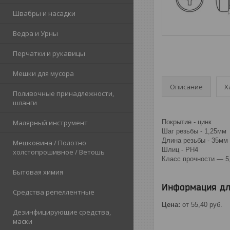
Швабры и насадки
Ведра и Урны
Перчатки и рукавицы
Мешки для мусора
Описание
Х
Поливочные принадлежности,
шланги
Малярный инструмент
Покрытие - цинк
Шаг резьбы - 1,25мм
Длина резьбы - 35мм
Мешковина / Полотно
Шлиц - РН4
холстопрошивное / Ветошь
Класс прочности — 5
Бытовая химия
Информация дл
Средства репеллентные
Цена:
от 55,40
руб.
Дезинфицирующие средства,
маски