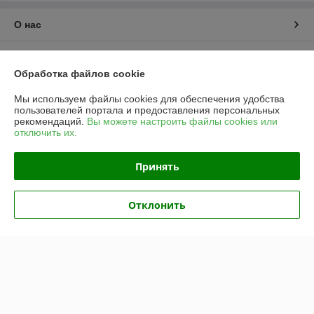
О нас
Контакты
Обработка файлов cookie
Доставка и оплата
Мы используем файлы cookies для обеспечения удобства
пользователей портала и предоставления персональных
рекомендаций.
Вы можете настроить файлы cookies или
График работы
отключить их.
Полная версия сайта
Принять
Политика обработки cookies
Отклонить
Сайт создан на платформе Deal.by