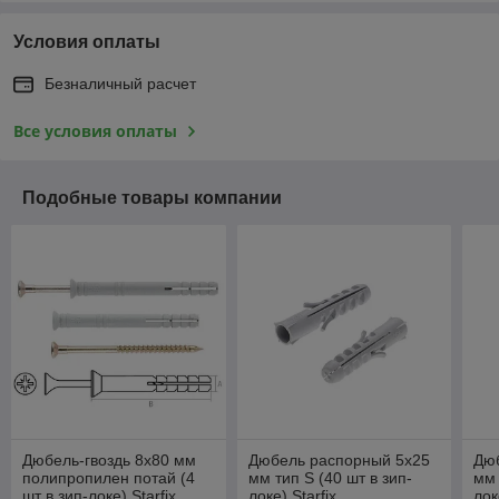
Условия оплаты
Безналичный расчет
Все условия оплаты
Подобные товары компании
Дюбель-гвоздь 8х80 мм
Дюбель распорный 5х25
Дю
полипропилен потай (4
мм тип S (40 шт в зип-
мм 
шт в зип-локе) Starfix
локе) Starfix
лок