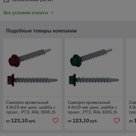
Все условия оплаты
Подобные товары компании
Саморез кровельный
Саморез кровельный
Са
4.8х19 мм цинк, шайба с
4.8х19 мм цинк, шайба с
4.8
прокл., PT3, RAL 3005 (5
прокл., PT3, RAL 6005 (5
про
кг) Starfix
кг) Starfix
кг) 
123,10
123,10
от
руб.
от
руб.
от