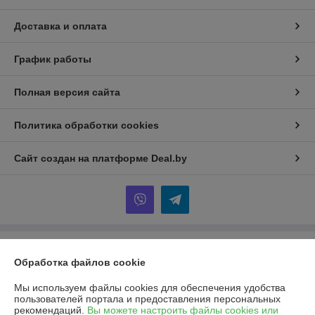
Доставка и оплата
График работы
Полная версия сайта
Политика обработки cookies
Сайт создан на платформе Deal.by
Информация для покупателя
Обработка файлов cookie
Юридическое лицо:
Общество с ограниченной ответственностью
«АрлисБай»
Мы используем файлы cookies для обеспечения удобства
223053, Минский р-н, д. Боровая, 3, АБК, кабинет № 7
пользователей портала и предоставления персональных
рекомендаций.
Вы можете настроить файлы cookies или