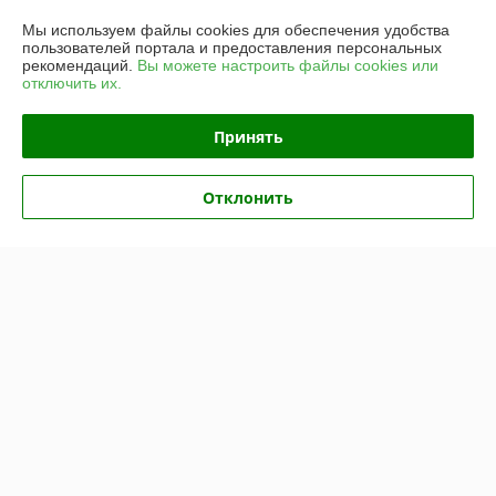
Доставка и оплата
Мы используем файлы cookies для обеспечения удобства
пользователей портала и предоставления персональных
рекомендаций.
Вы можете настроить файлы cookies или
График работы
отключить их.
Полная версия сайта
Принять
Политика обработки cookies
Отклонить
Сайт создан на платформе Deal.by
Информация для покупателя
Юридическое лицо:
Общество с ограниченной ответственностью
«АрлисБай»
223053, Минский р-н, д. Боровая, 3, АБК, кабинет № 7
Регистрационный номер ЕГР: 692237957