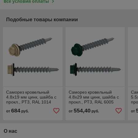
Все условия оплаты
Подобные товары компании
Саморез кровельный
Саморез кровельный
Са
4.8х19 мм цинк, шайба с
4.8х29 мм цинк, шайба с
5.5
прокл., PT3, RAL 1014
прокл., PT3, RAL 6005
про
(7000 шт в коробе) Starfix
(5000 шт в коробе) Starfix
(50
684
554,40
от
руб.
от
руб.
от
О нас