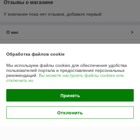
Отзывы о магазине
У компании пока нет отзывов, добавьте первый
О нас
Контакты
Обработка файлов cookie
Доставка и оплата
Мы используем файлы cookies для обеспечения удобства
пользователей портала и предоставления персональных
рекомендаций.
Вы можете настроить файлы cookies или
График работы
отключить их.
Полная версия сайта
Принять
Политика обработки cookies
Отклонить
Сайт создан на платформе Deal.by