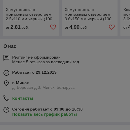
Хомут-стяжка с
Хомут-стяжка с
Хом
монтажным отверстием
монтажным отверстием
мо
2.5х110 мм черный (100
3.6х150 мм черный (100
3.6
шт в уп.) Starfix
шт в уп.) Starfix
шт 
2,81
4,99
от
руб.
от
руб.
от
О нас
Рейтинг не сформирован
Менее 5 отзывов за последний год
Работает с 29.12.2019
г. Минск
д. Боровая д.3, Минск, Беларусь
Контакты
Сегодня работает с 09:00 до 16:30
Показать весь график работы