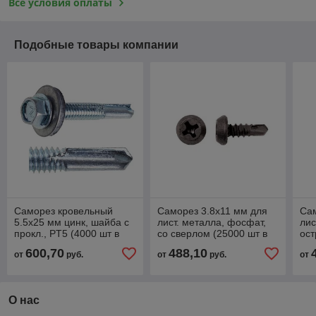
Все условия оплаты
Подобные товары компании
Саморез кровельный
Саморез 3.8х11 мм для
Сам
5.5х25 мм цинк, шайба с
лист. металла, фосфат,
лис
прокл., PT5 (4000 шт в
со сверлом (25000 шт в
ост
коробе) Starfix
коробе) Starfix
кор
600,70
488,10
от
руб.
от
руб.
от
О нас