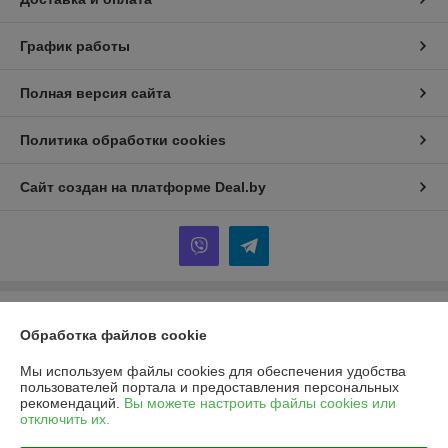
График работы
Полная версия сайта
Политика обработки cookies
Сайт создан на платформе Deal.by
Информация для покупателя
Обработка файлов cookie
Юридическое лицо:
Общество с ограниченной ответственностью
«АрлисБай»
Мы используем файлы cookies для обеспечения удобства
223053, Минский р-н, д. Боровая, 3, АБК, кабинет № 7
пользователей портала и предоставления персональных
рекомендаций.
Вы можете настроить файлы cookies или
Регистрационный номер ЕГР: 692237957
отключить их.
УНП: 692237957