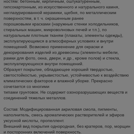
ностям: бетонным, кирпичным, оштукатуренным,
гипсокартонным, из искусственного и натурального камня,
неглазурированной керамики, щебня, по металлическим
поверхностям, в т. ч. окрашенным ранее
порошковыми красками (наружные стенки холодильников,
стиральных машин, микроволновых печей и т.п.), по
натуральным плотным тканям (плакаты, элементы одежды),
эксплуатирующимся в атмосферных условиях и внутри
помещений. Возможно применение для окраски и
декорирования изделий из древесины (элементы мебели,
рамки для фото, окна, двери, и др., кроме полов) и стекла,
эксплуатирующихся внутри помещений.
Образует покрытие, обладающее хорошей твердостью,
светостойкостью, укрывистостью, устойчивостью к воздействию
климатических факторов и влажной уборке. Прекрасно
сочетается со многими
типами грунтовок. Не содержит озоноразрушающих веществ и
соединений тяжелых металлов.
Состав: Модифицированная акриловая смола, пигменты,
наполнитель, смесь ароматических растворителей и эфиров
уксусной кислоты, пропеллент.
Внешний вид покрытия однородная, без кратеров, пор, морщин
и посторонних включений поверхность.