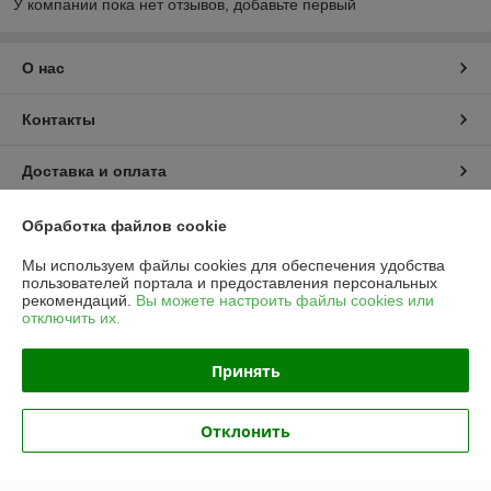
У компании пока нет отзывов, добавьте первый
О нас
Контакты
Доставка и оплата
График работы
Обработка файлов cookie
Мы используем файлы cookies для обеспечения удобства
Полная версия сайта
пользователей портала и предоставления персональных
рекомендаций.
Вы можете настроить файлы cookies или
отключить их.
Политика обработки cookies
Принять
Сайт создан на платформе Deal.by
Отклонить