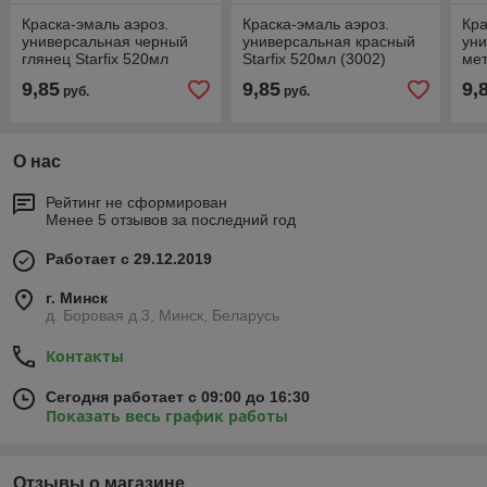
Краска-эмаль аэроз.
Краска-эмаль аэроз.
Кра
универсальная черный
универсальная красный
уни
глянец Starfix 520мл
Starfix 520мл (3002)
мет
(9017)
(10
9,85
9,85
9,
руб.
руб.
О нас
Рейтинг не сформирован
Менее 5 отзывов за последний год
Работает с 29.12.2019
г. Минск
д. Боровая д.3, Минск, Беларусь
Контакты
Сегодня работает с 09:00 до 16:30
Показать весь график работы
Отзывы о магазине