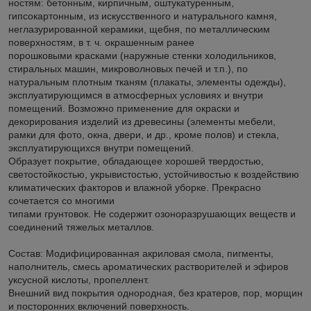
ностям: бетонным, кирпичным, оштукатуренным,
гипсокартонным, из искусственного и натурального камня,
неглазурированной керамики, щебня, по металлическим
поверхностям, в т. ч. окрашенным ранее
порошковыми красками (наружные стенки холодильников,
стиральных машин, микроволновых печей и т.п.), по
натуральным плотным тканям (плакаты, элементы одежды),
эксплуатирующимся в атмосферных условиях и внутри
помещений. Возможно применение для окраски и
декорирования изделий из древесины (элементы мебели,
рамки для фото, окна, двери, и др., кроме полов) и стекла,
эксплуатирующихся внутри помещений.
Образует покрытие, обладающее хорошей твердостью,
светостойкостью, укрывистостью, устойчивостью к воздействию
климатических факторов и влажной уборке. Прекрасно
сочетается со многими
типами грунтовок. Не содержит озоноразрушающих веществ и
соединений тяжелых металлов.
Состав: Модифицированная акриловая смола, пигменты,
наполнитель, смесь ароматических растворителей и эфиров
уксусной кислоты, пропеллент.
Внешний вид покрытия однородная, без кратеров, пор, морщин
и посторонних включений поверхность.